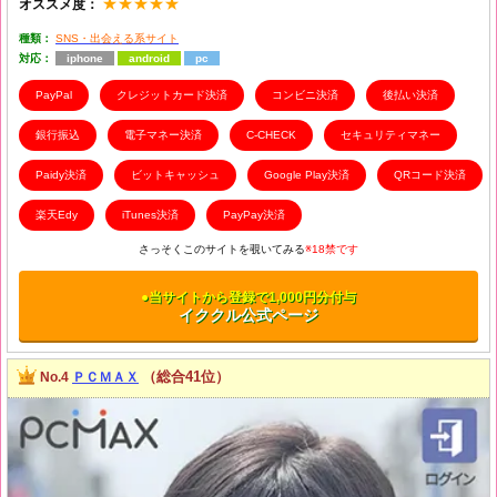
★★★★★
オススメ度：
種類：
SNS・出会える系サイト
対応：
iphone
android
pc
PayPal
クレジットカード決済
コンビニ決済
後払い決済
銀行振込
電子マネー決済
C-CHECK
セキュリティマネー
Paidy決済
ビットキャッシュ
Google Play決済
QRコード決済
楽天Edy
iTunes決済
PayPay決済
さっそくこのサイトを覗いてみる
※18禁です
●当サイトから登録で1,000円分付与
イククル公式ページ
（総合41位）
No.4
ＰＣＭＡＸ