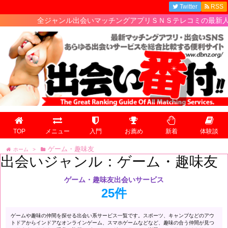
Twitter
RSS
全ジャンル出会いマッチングアプリＳＮＳテレコミの最新人気ランキ
TOP
メニュー
入門
お薦め
新着
体験談
ゲーム・趣味友
ホーム
>
出会いジャンル：ゲーム・趣味友
ゲーム・趣味友出会いサービス
25件
ゲームや趣味の仲間を探せる出会い系サービス一覧です。スポーツ、キャンプなどのアウ
トドアからインドアなオンラインゲーム、スマホゲームなどなど、趣味の合う仲間が見つ