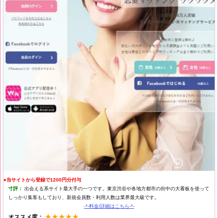
●当サイトから登録で1200円分付与
寸評：
出会える系サイト最大手の一つです。東京渋谷や各地方都市の街中の大看板を使って
しっかり集客もしており、新規会員数・利用人数は業界最大級です。
-*-料金/詳細はこちら-*-
★★★★★
オススメ度：