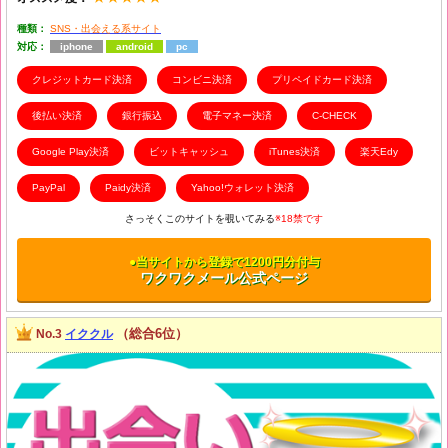
種類：
SNS・出会える系サイト
対応：
iphone
android
pc
クレジットカード決済
コンビニ決済
プリペイドカード決済
後払い決済
銀行振込
電子マネー決済
C-CHECK
Google Play決済
ビットキャッシュ
iTunes決済
楽天Edy
PayPal
Paidy決済
Yahoo!ウォレット決済
さっそくこのサイトを覗いてみる
※18禁です
●当サイトから登録で1200円分付与
ワクワクメール公式ページ
（総合6位）
No.3
イククル