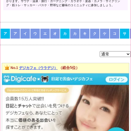
かります。サウナ・温泉・旅行・ガーデニング・カラオケ・楽器・カメラ・サイクリン
グ・筋トレ・サッカー・バスケ・野球など趣味のコミニュティに参加しましょう。
ア
ア
イ
ウ
エ
オ
カ
カ
キ
ク
ケ
コ
サ
（総合5位）
No.1
デジカフェ（ウラデジ）