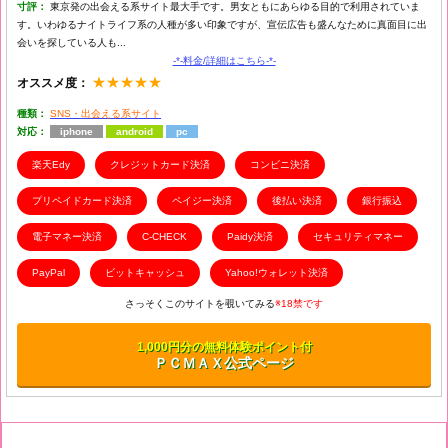
寸評：
東京発の出会える系サイト最大手です。男女ともにあらゆる目的で利用されていま
す。いわゆるナイトライフ系の人種が多い印象ですが、宣伝広告も盛んなために真面目に出
会いを探している人も...
-*-料金/詳細はこちら-*-
★★★★★
オススメ度：
種類：
SNS・出会える系サイト
対応：
iphone
android
pc
楽天Edy
クレジットカード決済
コンビニ決済
プリペイドカード決済
ペイジー決済
後払い決済
銀行振込
電子マネー決済
C-CHECK
Paidy決済
セキュリティマネー
PayPal
ビットキャッシュ
Yahoo!ウォレット決済
さっそくこのサイトを覗いてみる
※18禁です
1,000円分の無料体験ポイント付
ＰＣＭＡＸ公式ページ