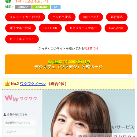
種類：
SNS・出会える系サイト
対応：
iphone
android
pc
クレジットカード決済
コンビニ決済
後払い決済
銀行振込
電子マネー決済
C-CHECK
セキュリティマネー
Paidy決済
ビットキャッシュ
さっそくこのサイトを覗いてみる
※18禁です
新規登録で1,500円分付与
デジカフェ（ウラデジ）公式ページ
（総合4位）
No.2
ワクワクメール