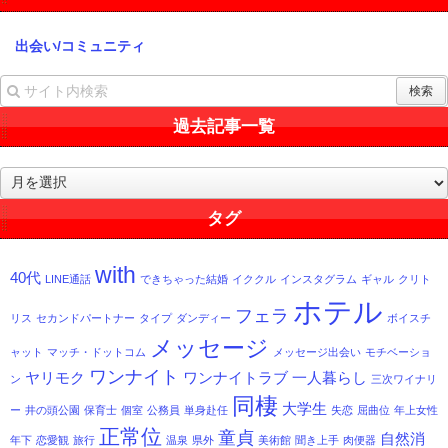
出会い/コミュニティ
過去記事一覧
過
去
記
タグ
事
一
with
覧
40代
LINE通話
できちゃった結婚
イククル
インスタグラム
ギャル
クリト
ホテル
フェラ
リス
セカンドパートナー
タイプ
ダンディー
ボイスチ
メッセージ
ャット
マッチ・ドットコム
メッセージ出会い
モチベーショ
ワンナイト
ヤリモク
ワンナイトラブ
一人暮らし
ン
三次ワイナリ
同棲
大学生
ー
井の頭公園
保育士
個室
公務員
単身赴任
失恋
屈曲位
年上女性
正常位
童貞
自然消
年下
恋愛観
旅行
温泉
県外
美術館
聞き上手
肉便器