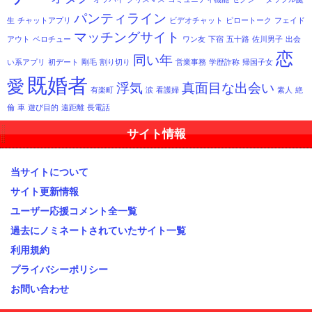
パンティライン
生
チャットアプリ
ビデオチャット
ピロートーク
フェイド
マッチングサイト
アウト
ベロチュー
ワン友
下宿
五十路
佐川男子
出会
恋
同い年
い系アプリ
初デート
剛毛
割り切り
営業事務
学歴詐称
帰国子女
既婚者
愛
浮気
真面目な出会い
有楽町
涙
看護婦
素人
絶
倫
車
遊び目的
遠距離
長電話
サイト情報
当サイトについて
サイト更新情報
ユーザー応援コメント全一覧
過去にノミネートされていたサイト一覧
利用規約
プライバシーポリシー
お問い合わせ