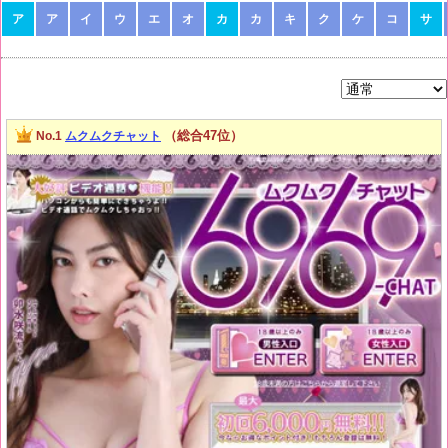
ア
ア
イ
ウ
エ
オ
カ
カ
キ
ク
ケ
コ
サ
（総合47位）
No.1
ムクムクチャット