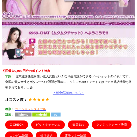
初回最大6,000円分のポイント特典
寸評：
音声通話機能を使い素人女性といきなり生電話ができるツーショットダイヤルです。
全国の素人女性とボタン一つで通話が可能に。さらに6969チャットではビデオ通話機能も搭
載されており、出会...
-*-料金/詳細はこちら-*-
★★★★★
オススメ度：
種類：
ツーショットダイヤル
対応：
iphone
android
pc
C-CHECK
ビットキャッシュ
楽天Edy
クレジットカード決済
コンビニ決済
銀行振込
電子マネー決済