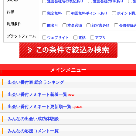
運営会社名の表記あり
運営会社のHPあり
お得
完全無料
初回無料ポイントあり
ポイント購
利用条件
匿名可
本名必須
顔写真必須
会員登録
プラットフォーム
ウェブサイト
電話
アプリ
メインメニュー
出会い番付表 総合ランキング
出会い番付ノミネート新着一覧
new
出会い番付ノミネート更新順一覧
update
みんなの出会い成功体験談
みんなの応援コメント一覧