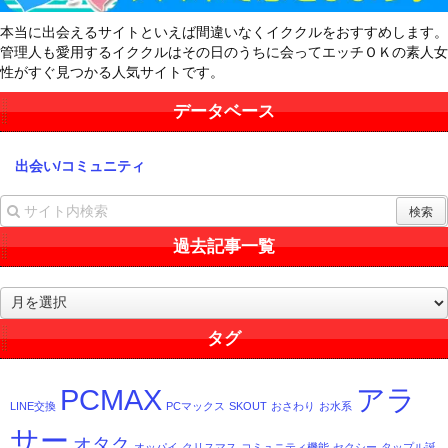
本当に出会えるサイトといえば間違いなくイククルをおすすめします。
管理人も愛用するイククルはその日のうちに会ってエッチＯＫの素人女
性がすぐ見つかる人気サイトです。
データベース
出会い/コミュニティ
過去記事一覧
過
去
記
タグ
事
一
PCMAX
アラ
覧
LINE交換
PCマックス
SKOUT
おさわり
お水系
サー
オタク
オッパイ
クリスマス
コミュニティ機能
セクシー
タップル誕