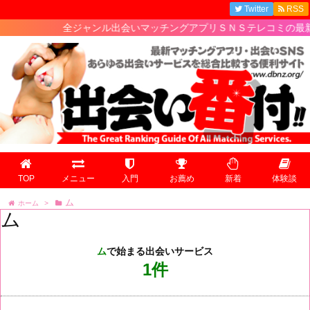
Twitter
RSS
全ジャンル出会いマッチングアプリＳＮＳテレコミの最新人気ランキ
TOP
メニュー
入門
お薦め
新着
体験談
ム
ホーム
>
ム
ム
で始まる出会いサービス
1件