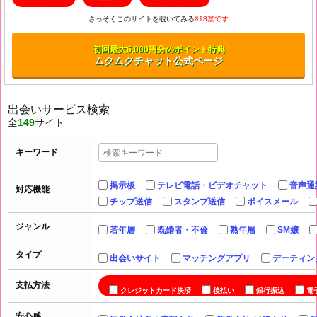
さっそくこのサイトを覗いてみる
※18禁です
初回最大6,000円分のポイント特典
ムクムクチャット公式ページ
出会いサービス検索
全
149
サイト
キーワード
掲示板
テレビ電話・ビデオチャット
音声通
対応機能
チップ送信
スタンプ送信
ボイスメール
ジャンル
若年層
既婚者・不倫
熟年層
SM嬢
タイプ
出会いサイト
マッチングアプリ
デーティン
支払方法
クレジットカード決済
後払い
銀行振込
電
安心感