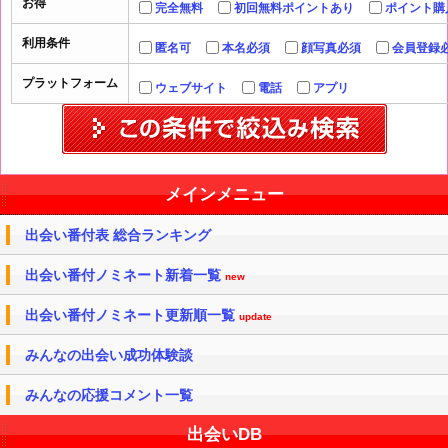
お得
完全無料
初回無料ポイントあり
ポイント購
利用条件
匿名可
本名必須
顔写真必須
会員登録
プラットフォーム
ウェブサイト
電話
アプリ
メインメニュー
出会い番付表 総合ランキング
出会い番付ノミネート新着一覧
new
出会い番付ノミネート更新順一覧
update
みんなの出会い成功体験談
みんなの応援コメント一覧
出会いDB