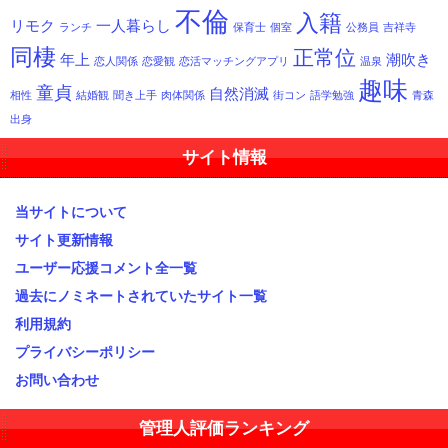
不倫
入籍
リモク
一人暮らし
ランチ
保育士
個室
公務員
吉祥寺
同棲
正常位
年上
潮吹き
恋人関係
恋愛観
恋活マッチングアプリ
温泉
趣味
童貞
自然消滅
相性
結婚観
聞き上手
肉体関係
街コン
語学勉強
青森
出身
サイト情報
当サイトについて
サイト更新情報
ユーザー応援コメント全一覧
過去にノミネートされていたサイト一覧
利用規約
プライバシーポリシー
お問い合わせ
管理人評価ランキング