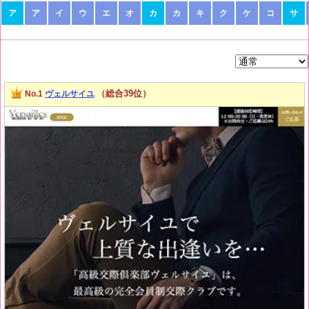
ア
ア
イ
ウ
エ
オ
カ
カ
キ
ク
ケ
コ
サ
（総合39位）
No.1
ヴェルサイユ