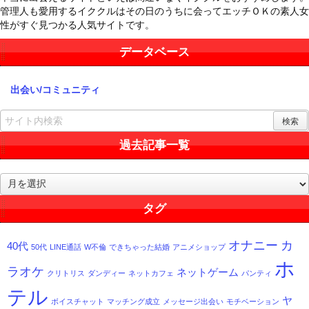
管理人も愛用するイククルはその日のうちに会ってエッチＯＫの素人女
性がすぐ見つかる人気サイトです。
データベース
出会い/コミュニティ
過去記事一覧
過
去
記
タグ
事
一
オナニー
カ
40代
覧
50代
LINE通話
W不倫
できちゃった結婚
アニメショップ
ホ
ラオケ
ネットゲーム
クリトリス
ダンディー
ネットカフェ
パンティ
テル
ヤ
ボイスチャット
マッチング成立
メッセージ出会い
モチベーション