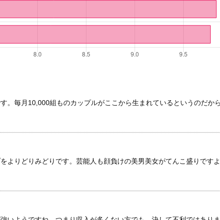
。毎月10,000組ものカップルがここから生まれているというのだか
プをよりどりみどりです。芸能人も顔負けの美男美女がてんこ盛りです
が強いようですね。つまり収入が多くない方でも、決して不利ではあり