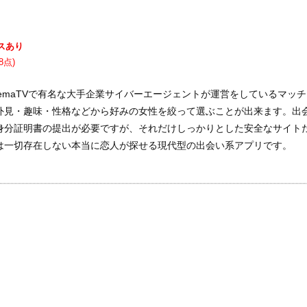
スあり
8点)
emaTVで有名な大手企業サイバーエージェントが運営をしているマッ
外見・趣味・性格などから好みの女性を絞って選ぶことが出来ます。出
身分証明書の提出が必要ですが、それだけしっかりとした安全なサイト
は一切存在しない本当に恋人が探せる現代型の出会い系アプリです。