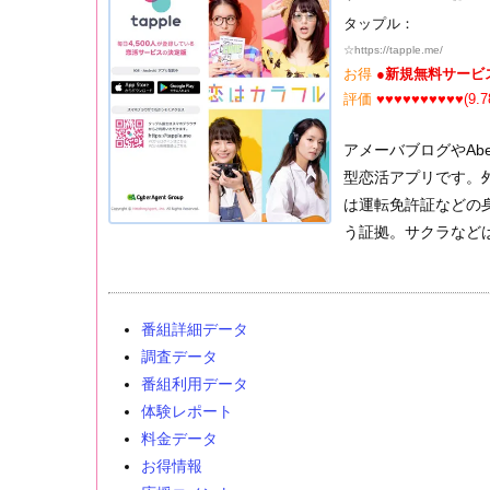
タップル：
☆
https://tapple.me/
お得
●新規無料サービ
評価
♥♥♥♥♥♥♥♥♥♥(9.7
アメーバブログやAb
型恋活アプリです。
は運転免許証などの
う証拠。サクラなど
番組詳細データ
調査データ
番組利用データ
体験レポート
料金データ
お得情報