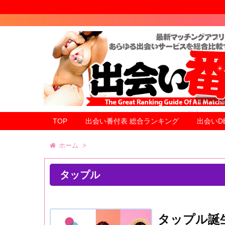
TOP
出会い番付表 総合ランキング
出会いD
ホーム
>
タップル
タップル誕