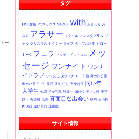
タグ
事
一
覧
with
LINE交換
PCマックス
SKOUT
おさわり
お
アラサー
水系
イククル
インスタグラム
ギ
。トー
ャル
クリスマス
セクシー
タイプ
タップル誕生
ピロー
メッ
フェラ
トーク
マッチ・ドットコム
セージ
ワンナイト
ワンナ
イトラブ
ワン友
三次ワイナリー
下宿
井の頭公園
同い年
出会い系アプリ
剛毛
割り切り
単身赴任
大学生
失恋
学歴詐称
寝取り
屈曲位
年上女性
年下
真面目な出会い
旅行
有楽町
県外
福岡
美術館
肉便器
遊び目的
遠距離
サイト情報