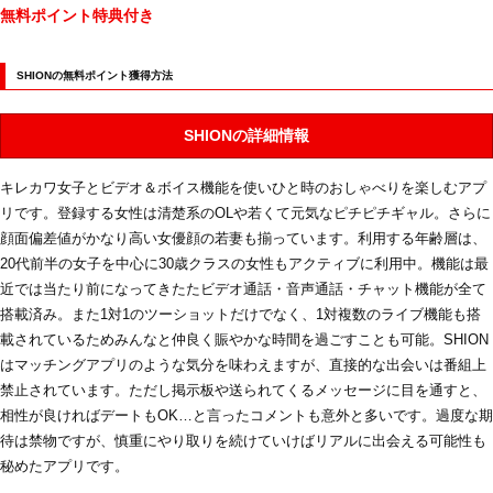
無料ポイント特典付き
SHIONの無料ポイント獲得方法
SHIONの詳細情報
キレカワ女子とビデオ＆ボイス機能を使いひと時のおしゃべりを楽しむアプ
リです。登録する女性は清楚系のOLや若くて元気なピチピチギャル。さらに
顔面偏差値がかなり高い女優顔の若妻も揃っています。利用する年齢層は、
20代前半の女子を中心に30歳クラスの女性もアクティブに利用中。機能は最
近では当たり前になってきたたビデオ通話・音声通話・チャット機能が全て
搭載済み。また1対1のツーショットだけでなく、1対複数のライブ機能も搭
載されているためみんなと仲良く賑やかな時間を過ごすことも可能。SHION
はマッチングアプリのような気分を味わえますが、直接的な出会いは番組上
禁止されています。ただし掲示板や送られてくるメッセージに目を通すと、
相性が良ければデートもOK…と言ったコメントも意外と多いです。過度な期
待は禁物ですが、慎重にやり取りを続けていけばリアルに出会える可能性も
秘めたアプリです。