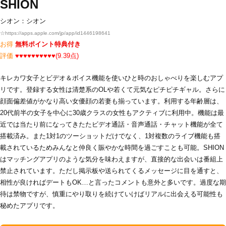
SHION
シオン：シオン
☆
https://apps.apple.com/jp/app/id1446198641
お得
無料ポイント特典付き
評価
♥♥♥♥♥♥♥♥♥♥(9.39点)
キレカワ女子とビデオ＆ボイス機能を使いひと時のおしゃべりを楽しむアプ
リです。登録する女性は清楚系のOLや若くて元気なピチピチギャル。さらに
顔面偏差値がかなり高い女優顔の若妻も揃っています。利用する年齢層は、
20代前半の女子を中心に30歳クラスの女性もアクティブに利用中。機能は最
近では当たり前になってきたたビデオ通話・音声通話・チャット機能が全て
搭載済み。また1対1のツーショットだけでなく、1対複数のライブ機能も搭
載されているためみんなと仲良く賑やかな時間を過ごすことも可能。SHION
はマッチングアプリのような気分を味わえますが、直接的な出会いは番組上
禁止されています。ただし掲示板や送られてくるメッセージに目を通すと、
相性が良ければデートもOK…と言ったコメントも意外と多いです。過度な期
待は禁物ですが、慎重にやり取りを続けていけばリアルに出会える可能性も
秘めたアプリです。