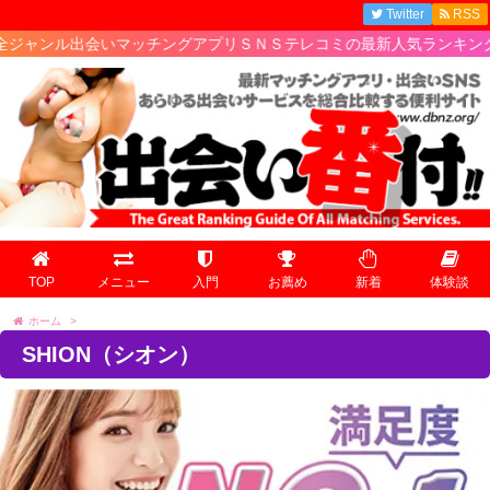
Twitter
RSS
出会いマッチングアプリＳＮＳテレコミの最新人気ランキング情報!
TOP
メニュー
入門
お薦め
新着
体験談
ホーム
>
SHION（シオン）