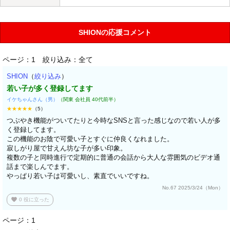
SHIONの応援コメント
ページ：1
絞り込み：全て
SHION
（
絞り込み
）
若い子が多く登録してます
イケちゃんさん（男）
（関東 会社員 40代前半）
★★★★★
（5）
つぶやき機能がついてたりと今時なSNSと言った感じなので若い人が多
く登録してます。
この機能のお陰で可愛い子とすぐに仲良くなれました。
寂しがり屋で甘えん坊な子が多い印象。
複数の子と同時進行で定期的に普通の会話から大人な雰囲気のビデオ通
話まで楽しんでます。
やっぱり若い子は可愛いし、素直でいいですね。
No.67 2025/3/24（Mon）
favorite
0
役に立った
ページ：1