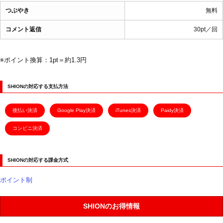
つぶやき
無料
コメント返信
30pt／回
※ポイント換算：1pt＝約1.3円
SHIONの対応する支払方法
後払い決済
Google Play決済
iTunes決済
Paidy決済
コンビニ決済
SHIONの対応する課金方式
ポイント制
SHIONのお得情報