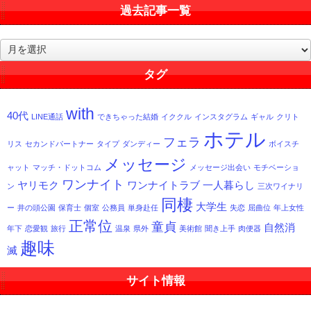
過去記事一覧
過
去
記
タグ
事
一
with
覧
40代
LINE通話
できちゃった結婚
イククル
インスタグラム
ギャル
クリト
ホテル
フェラ
リス
セカンドパートナー
タイプ
ダンディー
ボイスチ
メッセージ
ャット
マッチ・ドットコム
メッセージ出会い
モチベーショ
ワンナイト
ヤリモク
ワンナイトラブ
一人暮らし
ン
三次ワイナリ
同棲
大学生
ー
井の頭公園
保育士
個室
公務員
単身赴任
失恋
屈曲位
年上女性
正常位
童貞
自然消
年下
恋愛観
旅行
温泉
県外
美術館
聞き上手
肉便器
趣味
滅
サイト情報