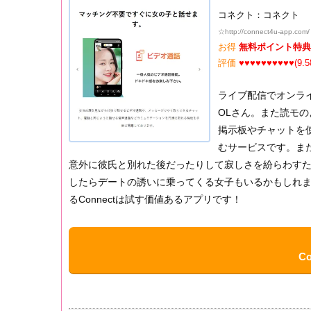
コネクト：コネクト
☆
http://connect4u-app.com/
お得
無料ポイント特典
評価
♥♥♥♥♥♥♥♥♥♥(9.5
ライブ配信でオンラ
OLさん。また読モ
掲示板やチャットを
むサービスです。ま
意外に彼氏と別れた後だったりして寂しさを紛らわす
したらデートの誘いに乗ってくる女子もいるかもしれ
るConnectは試す価値あるアプリです！
C