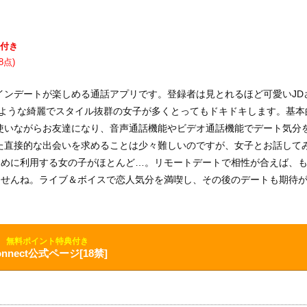
付き
8点)
インデートが楽しめる通話アプリです。登録者は見とれるほど可愛いJD
のような綺麗でスタイル抜群の女子が多くとってもドキドキします。基本
使いながらお友達になり、音声通話機能やビデオ通話機能でデート気分
た直接的な出会いを求めることは少々難しいのですが、女子とお話して
ために利用する女の子がほとんど…。リモートデートで相性が合えば、
ませんね。ライブ＆ボイスで恋人気分を満喫し、その後のデートも期待
無料ポイント特典付き
onnect公式ページ[18禁]