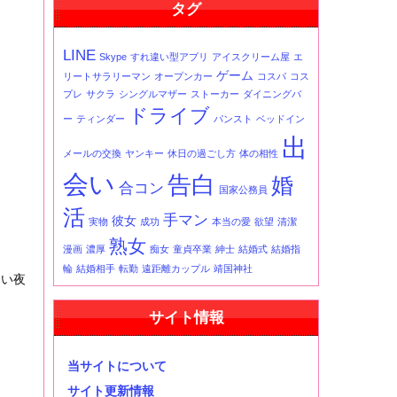
タグ
事
一
覧
LINE
Skype
すれ違い型アプリ
アイスクリーム屋
エ
ゲーム
リートサラリーマン
オープンカー
コスパ
コス
プレ
サクラ
シングルマザー
ストーカー
ダイニングバ
ドライブ
ー
ティンダー
パンスト
ベッドイン
出
メールの交換
ヤンキー
休日の過ごし方
体の相性
会い
告白
婚
合コン
国家公務員
活
手マン
彼女
実物
成功
本当の愛
欲望
清潔
熟女
漫画
濃厚
痴女
童貞卒業
紳士
結婚式
結婚指
輪
結婚相手
転勤
遠距離カップル
靖国神社
しい夜
サイト情報
当サイトについて
サイト更新情報