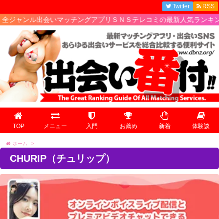
Twitter
RSS
ル出会いマッチングアプリＳＮＳテレコミの最新人気ランキング情報!
TOP
メニュー
入門
お薦め
新着
体験談
ホーム
>
CHURIP（チュリップ）