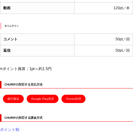
動画
120pt／本
タイムライン
コメント
50pt／回
返信
50pt／回
※ポイント換算：1pt＝約1.5円
CHURIPの対応する支払方法
銀行振込
Google Play決済
iTunes決済
CHURIPの対応する課金方式
ポイント制