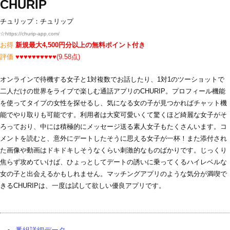
CHURIP
チュリップ：チュリップ
☆
https://churip-app.com/
お得
新規最大4,500円分以上の無料ポイント付き
評価
♥♥♥♥♥♥♥♥♥♥(9.58点)
オンラインで待機する女子と1対複数でお話したり、1対1のツーショットで
二人だけの世界をライブで楽しむ通話アプリのCHURIP。プロフィール機能
を使ってタイプの女性を探せるし、気になる女の子が見つかればチャット機
能でやり取りも可能です。利用者は大変可愛いくて驚くほど綺麗な女子がそ
ろっており、中には積極的にメッセージ送る素人女子もたくさんいます。コ
メントを読むと、意外にデートしたそうに思える女子が一杯！また添付され
た画像や動画はドキドキしそうなくらい刺激的なものばかりです。じっくり
焦らず攻めていけば、ひょっとしてデートの誘いに乗ってくるハイレベルな
女の子と出会えるかもしれません。マッチングアプリのような気分が満喫で
きるCHURIPは、一度は試して欲しい優良アプリです。
番組詳細データ