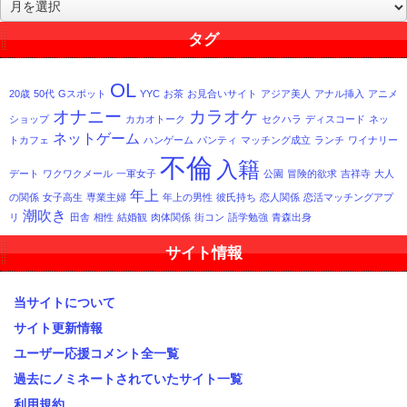
過
去
記
タグ
事
一
OL
覧
20歳
50代
Gスポット
YYC
お茶
お見合いサイト
アジア美人
アナル挿入
アニメ
オナニー
カラオケ
ショップ
カカオトーク
セクハラ
ディスコード
ネッ
ネットゲーム
トカフェ
ハンゲーム
パンティ
マッチング成立
ランチ
ワイナリー
不倫
入籍
デート
ワクワクメール
一軍女子
公園
冒険的欲求
吉祥寺
大人
年上
の関係
女子高生
専業主婦
年上の男性
彼氏持ち
恋人関係
恋活マッチングアプ
潮吹き
リ
田舎
相性
結婚観
肉体関係
街コン
語学勉強
青森出身
サイト情報
当サイトについて
サイト更新情報
ユーザー応援コメント全一覧
過去にノミネートされていたサイト一覧
利用規約