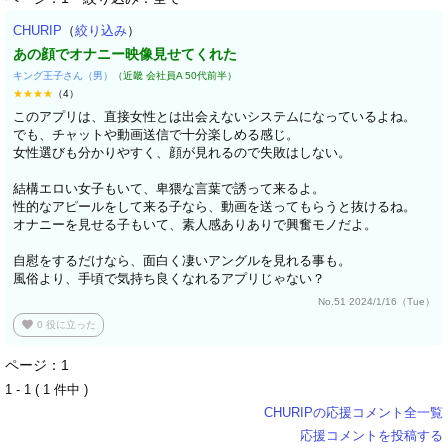
CHURIP
（
絞り込み
）
あの顔でオナニー映像見せてくれた
キング王子さん（男）
（近畿 会社員A 50代前半）
★★★★
（4）
このアプリは、直接女性とは出会えないシステムになっているよね。
でも、チャットや動画送信で十分楽しめる感じ。
女性選びも分かりやすく、顔が見れるので失敗はしない。
結構エロい女子もいて、卑猥な言葉で誘って来るよ。
性的なアピールをして来る子なら、動画を送ってもらうと抜けるね。
オナニーを見せる子もいて、素人感ありありで興奮モノだよ。
自慰をするだけなら、面白く凄いアングルを見れる事も。
風俗より、手頃で気持ち良くなれるアプリじゃない？
No.51 2024/1/16（Tue）
favorite
0
役に立った
ページ：1
1 - 1 ( 1 件中 )
CHURIPの応援コメント全一覧
応援コメントを投稿する