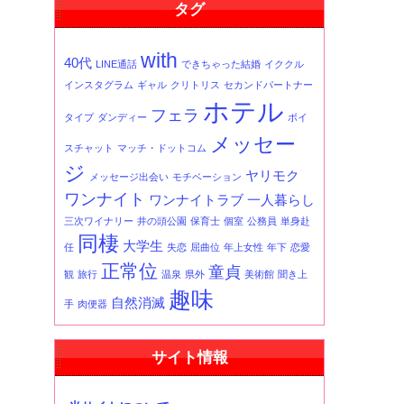
タグ
事
一
覧
with
40代
LINE通話
できちゃった結婚
イククル
インスタグラム
ギャル
クリトリス
セカンドパートナー
ホテル
フェラ
タイプ
ダンディー
ボイ
メッセー
スチャット
マッチ・ドットコム
ジ
ヤリモク
メッセージ出会い
モチベーション
ワンナイト
ワンナイトラブ
一人暮らし
三次ワイナリー
井の頭公園
保育士
個室
公務員
単身赴
同棲
大学生
任
失恋
屈曲位
年上女性
年下
恋愛
正常位
童貞
観
旅行
温泉
県外
美術館
聞き上
趣味
自然消滅
手
肉便器
サイト情報