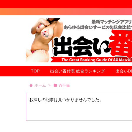
TOP
出会い番付表 総合ランキング
出会いD
ホーム
>
W不倫
お探しの記事は見つかりませんでした。