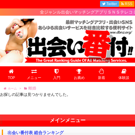
Twitter
RSS
全ジャンル出会いマッチングアプリＳＮＳテレコミの
TOP
メニュー
入門
お薦め
新着
体験談
離婚
ホーム
>
お探しの記事は見つかりませんでした。
メインメニュー
出会い番付表 総合ランキング