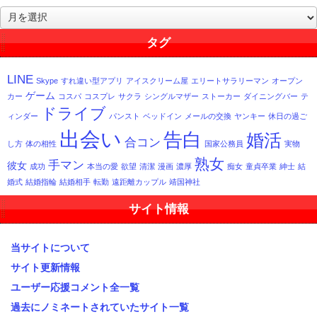
過
去
記
タグ
事
一
LINE
Skype
すれ違い型アプリ
アイスクリーム屋
エリートサラリーマン
オープン
覧
ゲーム
カー
コスパ
コスプレ
サクラ
シングルマザー
ストーカー
ダイニングバー
テ
ドライブ
ィンダー
パンスト
ベッドイン
メールの交換
ヤンキー
休日の過ご
出会い
告白
婚活
合コン
し方
体の相性
国家公務員
実物
熟女
手マン
彼女
成功
本当の愛
欲望
清潔
漫画
濃厚
痴女
童貞卒業
紳士
結
婚式
結婚指輪
結婚相手
転勤
遠距離カップル
靖国神社
サイト情報
当サイトについて
サイト更新情報
ユーザー応援コメント全一覧
過去にノミネートされていたサイト一覧