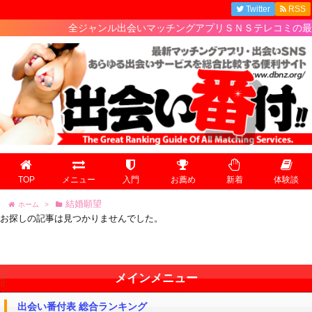
Twitter
RSS
全ジャンル出会いマッチングアプリＳＮＳテレコミの最新人
TOP
メニュー
入門
お薦め
新着
体験談
結婚願望
ホーム
>
お探しの記事は見つかりませんでした。
メインメニュー
出会い番付表 総合ランキング