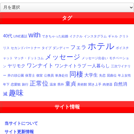
過
去
記
タグ
事
一
with
覧
40代
LINE通話
できちゃった結婚
イククル
インスタグラム
ギャル
クリト
ホテル
フェラ
リス
セカンドパートナー
タイプ
ダンディー
ボイスチ
メッセージ
ャット
マッチ・ドットコム
メッセージ出会い
モチベーショ
ワンナイト
ヤリモク
ワンナイトラブ
一人暮らし
ン
三次ワイナリ
同棲
大学生
ー
井の頭公園
保育士
個室
公務員
単身赴任
失恋
屈曲位
年上女性
正常位
童貞
自然消
年下
恋愛観
旅行
温泉
県外
美術館
聞き上手
肉便器
趣味
滅
サイト情報
当サイトについて
サイト更新情報