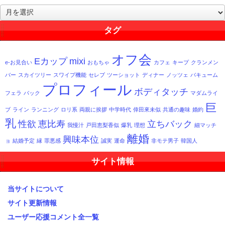
過
去
記
タグ
事
一
オフ会
覧
Eカップ
mixi
e-お見合い
おもちゃ
カフェ
キープ
クランメン
バー
スカイツリー
スワイプ機能
セレブ
ツーショット
ディナー
ノッツェ
バキューム
プロフィール
ボディタッチ
フェラ
バック
マダムライ
巨
ブ
ライン
ランニング
ロリ系
両親に挨拶
中学時代
倖田來未似
共通の趣味
婚約
乳
性欲
恵比寿
立ちバック
我慢汁
戸田恵梨香似
爆乳
理想
細マッチ
離婚
興味本位
ョ
結婚予定
縁
罪悪感
誠実
運命
非モテ男子
韓国人
サイト情報
当サイトについて
サイト更新情報
ユーザー応援コメント全一覧