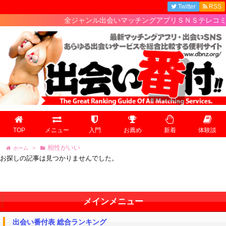
Twitter
RSS
全ジャンル出会いマッチングアプリＳＮＳテレコミの
TOP
メニュー
入門
お薦め
新着
体験談
相性がいい
ホーム
>
お探しの記事は見つかりませんでした。
メインメニュー
出会い番付表 総合ランキング