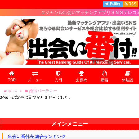
Twitter
RSS
全ジャンル出会いマッチングアプリＳＮＳテレコミの
TOP
メニュー
入門
お薦め
新着
体験談
婚活パーティー
ホーム
>
お探しの記事は見つかりませんでした。
メインメニュー
出会い番付表 総合ランキング