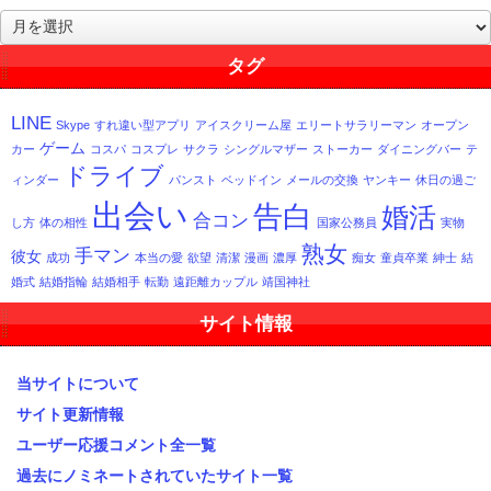
過
去
記
タグ
事
一
LINE
Skype
すれ違い型アプリ
アイスクリーム屋
エリートサラリーマン
オープン
覧
ゲーム
カー
コスパ
コスプレ
サクラ
シングルマザー
ストーカー
ダイニングバー
テ
ドライブ
ィンダー
パンスト
ベッドイン
メールの交換
ヤンキー
休日の過ご
出会い
告白
婚活
合コン
し方
体の相性
国家公務員
実物
熟女
手マン
彼女
成功
本当の愛
欲望
清潔
漫画
濃厚
痴女
童貞卒業
紳士
結
婚式
結婚指輪
結婚相手
転勤
遠距離カップル
靖国神社
サイト情報
当サイトについて
サイト更新情報
ユーザー応援コメント全一覧
過去にノミネートされていたサイト一覧