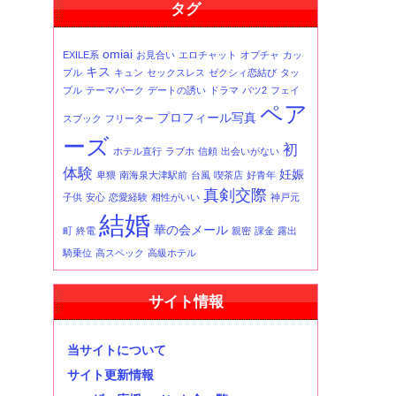
タグ
事
一
覧
omiai
EXILE系
お見合い
エロチャット
オプチャ
カッ
キス
プル
キュン
セックスレス
ゼクシィ恋結び
タッ
プル
テーマパーク
デートの誘い
ドラマ
バツ2
フェイ
ペア
プロフィール写真
スブック
フリーター
ーズ
初
ホテル直行
ラブホ
信頼
出会いがない
体験
妊娠
卑猥
南海泉大津駅前
台風
喫茶店
好青年
真剣交際
子供
安心
恋愛経験
相性がいい
神戸元
結婚
華の会メール
町
終電
親密
課金
露出
騎乗位
高スペック
高級ホテル
サイト情報
当サイトについて
サイト更新情報