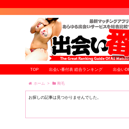
TOP
出会い番付表 総合ランキング
出会いD
ホーム
>
剛毛
お探しの記事は見つかりませんでした。