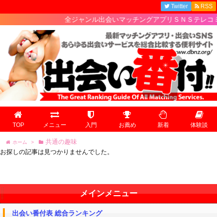
Twitter
RSS
全ジャンル出会いマッチングアプリＳＮＳテレコミの
TOP
メニュー
入門
お薦め
新着
体験談
共通の趣味
ホーム
>
お探しの記事は見つかりませんでした。
メインメニュー
出会い番付表 総合ランキング