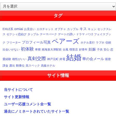
過
去
記
タグ
事
一
omiai
キス
EXILE系
お見合い
エロチャット
オプチャ
カップル
キュン
セックスレ
覧
ス
ゼクシィ恋結び
タップル
テーマパーク
デートの誘い
ドラマ
バツ2
フェイスブッ
ペアーズ
プロフィール写真
ク
フリーター
ホテル直行
ラブホ
信頼
初体験
妊娠
出会いがない
卑猥
南海泉大津駅前
台風
喫茶店
好青年
子供
安心
恋
結婚
真剣交際
華の会メール
愛経験
相性がいい
神戸元町
終電
親密
課金
露出
騎乗位
高スペック
高級ホテル
サイト情報
当サイトについて
サイト更新情報
ユーザー応援コメント全一覧
過去にノミネートされていたサイト一覧