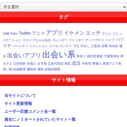
過
去
記
タグ
事
一
アプリ
イケメン
エッチ
Twitter
アニメ
覧
18歳
Pairs
クンニ
コミュ
バツ
ニケーション
スカイプちゃんねる
スレンダー
ツイッター
ディープキス
バイブ
イチ
パートナー
ファッション
メール
ワンナイ
下心
中出し
乙葉似
交際
体目的
健
出会い系
出会いアプリ
全
割切り
創作居酒屋
千葉県郊外
即
恋活
ホテル
口内発射
外国人
女子校
広告代理店
彼氏
手料理
整備士
東南アジア系
添い寝
結婚願望
趣味友
都内
金銭的援助
サイト情報
当サイトについて
サイト更新情報
ユーザー応援コメント全一覧
過去にノミネートされていたサイト一覧