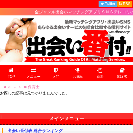
Twitter
RSS
全ジャンル出会いマッチングアプリＳＮＳテレコミの最
TOP
メニュー
入門
お薦め
新着
体験談
保育士
ホーム
>
お探しの記事は見つかりませんでした。
メインメニュー
出会い番付表 総合ランキング