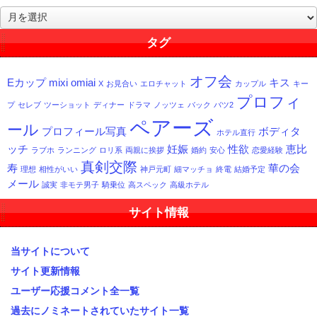
過
去
記
タグ
事
一
オフ会
Eカップ
mixi
omiai
キス
覧
X
お見合い
エロチャット
カップル
キー
プロフィ
プ
セレブ
ツーショット
ディナー
ドラマ
ノッツェ
バック
バツ2
ペアーズ
ール
プロフィール写真
ボディタ
ホテル直行
ッチ
妊娠
性欲
恵比
ラブホ
ランニング
ロリ系
両親に挨拶
婚約
安心
恋愛経験
真剣交際
寿
華の会
理想
相性がいい
神戸元町
細マッチョ
終電
結婚予定
メール
誠実
非モテ男子
騎乗位
高スペック
高級ホテル
サイト情報
当サイトについて
サイト更新情報
ユーザー応援コメント全一覧
過去にノミネートされていたサイト一覧