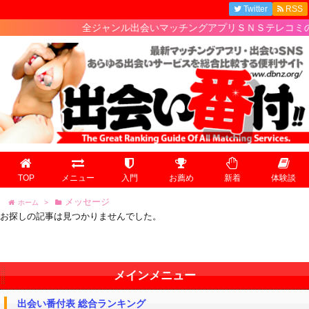
Twitter
RSS
全ジャンル出会いマッチングアプリＳＮＳテレコミの最
TOP
メニュー
入門
お薦め
新着
体験談
メッセージ
ホーム
>
お探しの記事は見つかりませんでした。
メインメニュー
出会い番付表 総合ランキング