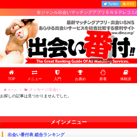
Twitter
RSS
全ジャンル出会いマッチングアプリＳＮＳテレコミの最
TOP
メニュー
入門
お薦め
新着
体験談
メッセージ出会い
ホーム
>
お探しの記事は見つかりませんでした。
メインメニュー
出会い番付表 総合ランキング