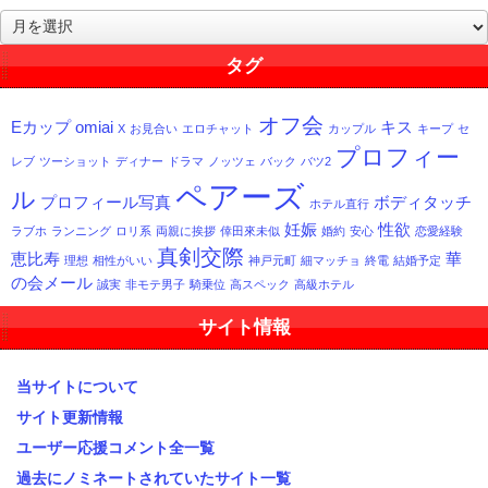
過
去
記
タグ
事
一
オフ会
Eカップ
omiai
キス
覧
X
お見合い
エロチャット
カップル
キープ
セ
プロフィー
レブ
ツーショット
ディナー
ドラマ
ノッツェ
バック
バツ2
ペアーズ
ル
プロフィール写真
ボディタッチ
ホテル直行
妊娠
性欲
ラブホ
ランニング
ロリ系
両親に挨拶
倖田來未似
婚約
安心
恋愛経験
真剣交際
恵比寿
華
理想
相性がいい
神戸元町
細マッチョ
終電
結婚予定
の会メール
誠実
非モテ男子
騎乗位
高スペック
高級ホテル
サイト情報
当サイトについて
サイト更新情報
ユーザー応援コメント全一覧
過去にノミネートされていたサイト一覧