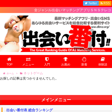
Twitter
RSS
全ジャンル出会いマッチングアプリＳＮＳテレコミ
TOP
メニュー
入門
お薦め
新着
体験談
ネットゲーム
ホーム
>
お探しの記事は見つかりませんでした。
メインメニュー
出会い番付表 総合ランキング