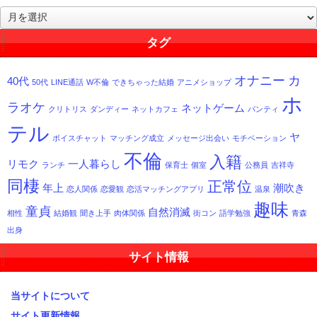
過
去
記
タグ
事
一
オナニー
カ
40代
覧
50代
LINE通話
W不倫
できちゃった結婚
アニメショップ
ホ
ラオケ
ネットゲーム
クリトリス
ダンディー
ネットカフェ
パンティ
テル
ヤ
ボイスチャット
マッチング成立
メッセージ出会い
モチベーション
不倫
入籍
リモク
一人暮らし
ランチ
保育士
個室
公務員
吉祥寺
同棲
正常位
年上
潮吹き
恋人関係
恋愛観
恋活マッチングアプリ
温泉
趣味
童貞
自然消滅
相性
結婚観
聞き上手
肉体関係
街コン
語学勉強
青森
出身
サイト情報
当サイトについて
サイト更新情報