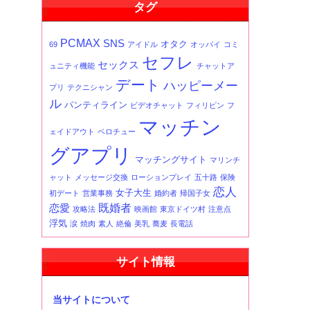
タグ
事
一
覧
PCMAX
SNS
オタク
69
アイドル
オッパイ
コミ
セフレ
セックス
ュニティ機能
チャットア
デート
ハッピーメー
プリ
テクニシャン
ル
パンティライン
ビデオチャット
フィリピン
フ
マッチン
ェイドアウト
ベロチュー
グアプリ
マッチングサイト
マリンチ
ャット
メッセージ交換
ローションプレイ
五十路
保険
恋人
女子大生
初デート
営業事務
婚約者
帰国子女
既婚者
恋愛
攻略法
映画館
東京ドイツ村
注意点
浮気
涙
焼肉
素人
絶倫
美乳
蕎麦
長電話
サイト情報
当サイトについて