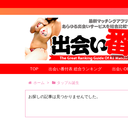
TOP
出会い番付表 総合ランキング
出会いD
ホーム
>
タップル誕生
お探しの記事は見つかりませんでした。