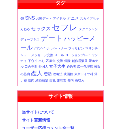
タグ
事
一
覧
SNS
アニメ
69
お家デート
アイドル
スカイプちゃ
セフレ
セックス
んねる
テクニシャン
デート
ハッピーメ
ディープキス
ール
バツイチ
パートナー
フィリピン
マリンチ
ャット
メッセージ交換
メール
ローションプレイ
ワン
ナイ
下心
中出し
乙葉似
交際
保険
創作居酒屋
即ホテ
女子大生
ル
口内発射
外国人
婚約者
広告代理店
彼氏
恋人
恋活
の愚痴
攻略法
映画館
東京ドイツ村
添
い寝
焼肉
結婚願望
美乳
趣味友
都内
高収入
サイト情報
当サイトについて
サイト更新情報
ユーザー応援コメント全一覧