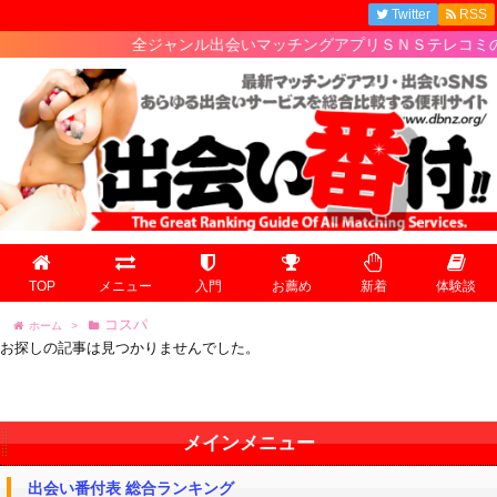
Twitter
RSS
全ジャンル出会いマッチングアプリＳＮＳテレコミの最
TOP
メニュー
入門
お薦め
新着
体験談
コスパ
ホーム
>
お探しの記事は見つかりませんでした。
メインメニュー
出会い番付表 総合ランキング