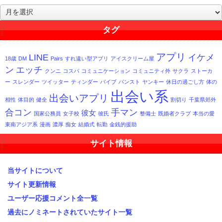
過
去
記
タグ
事
一
アプリ
LINE
イケメ
覧
18歳
DM
Pairs
すれ違い型アプリ
アイスクリーム屋
ン
エッチ
クンニ
コスパ
コミュニケーション
コミュニティ外
サクラ
ストーカ
ー
スレンダー
ツイッター
ティンダー
バイブ
パンスト
ヤンキー
休日の過ごし方
体の
出会い系
出会いアプリ
相性
体目的
健全
割切り
千葉県郊外
合コン
手マン
彼女
国家公務員
女子校
彼氏
整備士
既婚者クラブ
本当の愛
東南アジア系
漫画
濃厚
痴女
結婚式
転勤
金銭的援助
サイト情報
当サイトについて
サイト更新情報
ユーザー応援コメント全一覧
過去にノミネートされていたサイト一覧