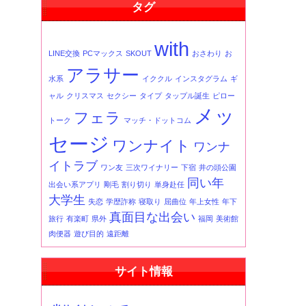
タグ
事
一
覧
with
LINE交換
PCマックス
SKOUT
おさわり
お
アラサー
水系
イククル
インスタグラム
ギ
ャル
クリスマス
セクシー
タイプ
タップル誕生
ピロー
メッ
フェラ
トーク
マッチ・ドットコム
セージ
ワンナイト
ワンナ
イトラブ
ワン友
三次ワイナリー
下宿
井の頭公園
同い年
出会い系アプリ
剛毛
割り切り
単身赴任
大学生
失恋
学歴詐称
寝取り
屈曲位
年上女性
年下
真面目な出会い
旅行
有楽町
県外
福岡
美術館
肉便器
遊び目的
遠距離
サイト情報