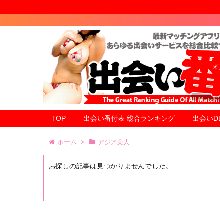
TOP
出会い番付表 総合ランキング
出会いD
ホーム
>
アジア美人
お探しの記事は見つかりませんでした。