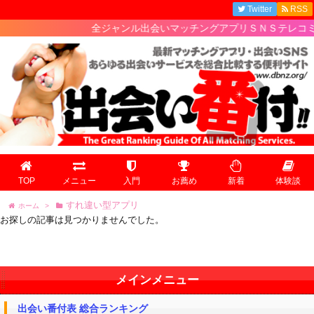
Twitter
RSS
全ジャンル出会いマッチングアプリＳＮＳテレコミの
TOP
メニュー
入門
お薦め
新着
体験談
すれ違い型アプリ
ホーム
>
お探しの記事は見つかりませんでした。
メインメニュー
出会い番付表 総合ランキング