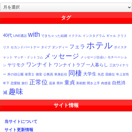
過
去
記
タグ
事
一
with
覧
40代
LINE通話
できちゃった結婚
イククル
インスタグラム
ギャル
クリト
ホテル
フェラ
リス
セカンドパートナー
タイプ
ダンディー
ボイスチ
メッセージ
ャット
マッチ・ドットコム
メッセージ出会い
モチベーショ
ワンナイト
ヤリモク
ワンナイトラブ
一人暮らし
ン
三次ワイナリ
同棲
大学生
ー
井の頭公園
保育士
個室
公務員
単身赴任
失恋
屈曲位
年上女性
正常位
童貞
自然消
年下
恋愛観
旅行
温泉
県外
美術館
聞き上手
肉便器
趣味
滅
サイト情報
当サイトについて
サイト更新情報