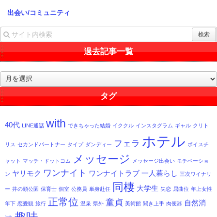
出会い/コミュニティ
過去記事一覧
過
去
記
タグ
事
一
with
覧
40代
LINE通話
できちゃった結婚
イククル
インスタグラム
ギャル
クリト
ホテル
フェラ
リス
セカンドパートナー
タイプ
ダンディー
ボイスチ
メッセージ
ャット
マッチ・ドットコム
メッセージ出会い
モチベーショ
ワンナイト
ヤリモク
ワンナイトラブ
一人暮らし
ン
三次ワイナリ
同棲
大学生
ー
井の頭公園
保育士
個室
公務員
単身赴任
失恋
屈曲位
年上女性
正常位
童貞
自然消
年下
恋愛観
旅行
温泉
県外
美術館
聞き上手
肉便器