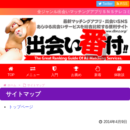
Twitter
RSS
全ジャンル出会いマッチングアプリＳＮＳテレコミの
TOP
メニュー
入門
お薦め
新着
体験談
ホーム
>
サイトマップ
サイトマップ
トップページ
2014年4月9日