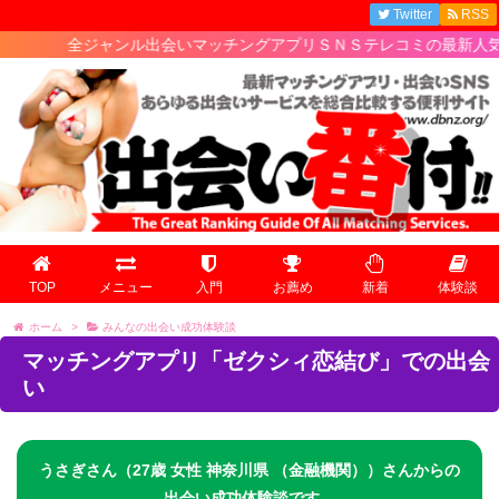
Twitter
RSS
全ジャンル出会いマッチングアプリＳＮＳテレコミの最新人気ランキ
TOP
メニュー
入門
お薦め
新着
体験談
ホーム
>
みんなの出会い成功体験談
マッチングアプリ「ゼクシィ恋結び」での出会
い
うさぎさん（27歳 女性 神奈川県 （金融機関））さんからの
出会い成功体験談です。