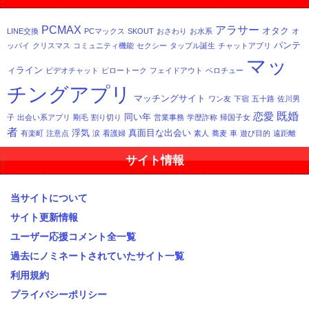
事
一
PCMAX
アラサー
オタク
LINE交換
PCマックス
SKOUT
おさわり
お水系
オ
覧
パンテ
ッパイ
クリスマス
コミュニティ機能
セクシー
タップル誕生
チャットアプリ
マッ
ィライン
ビデオチャット
ピロートーク
フェイドアウト
ベロチュー
チングアプリ
マッチングサイト
ワン友
下宿
五十路
佐川男
既婚
恋愛
同い年
子
出会い系アプリ
剛毛
割り切り
営業事務
学歴詐称
帰国子女
者
浮気
真面目な出会い
有楽町
注意点
涙
看護婦
素人
蕎麦
車
遊び目的
遠距離
サイト情報
当サイトについて
サイト更新情報
ユーザー応援コメント全一覧
過去にノミネートされていたサイト一覧
利用規約
プライバシーポリシー