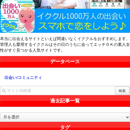
本当に出会えるサイトといえば間違いなくイククルをおすすめします。
管理人も愛用するイククルはその日のうちに会ってエッチＯＫの素人女
性がすぐ見つかる人気サイトです。
データベース
出会い/コミュニティ
過去記事一覧
過
去
記
タグ