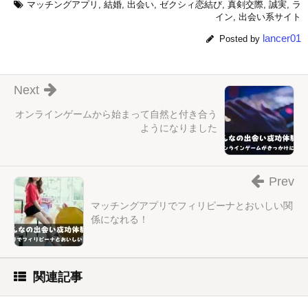
マッチングアプリ
,
結婚
,
出会い
,
ゼクシィ恋結び
,
真剣交際
,
誠実
,
ラ
イン
,
出会い系サイト
lancer01
Posted by
Next
オンラインゲームから始まって自然と付き合う
ようになりました
Prev
マッチングアプリでフィリピーナとおいしい関
係になれる！
関連記事