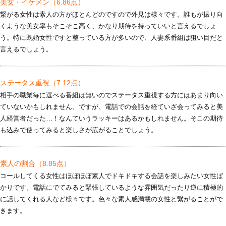
美女・イケメン
（6.86点）
繋がる女性は素人の方がほとんどのですので外見は様々です。誰もが振り向
くような美女率もそこそこ高く、かなり期待を持っていいと言えるでしょ
う。特に既婚女性ですと整っている方が多いので、人妻系番組は狙い目だと
言えるでしょう。
ステータス重視
（7.12点）
相手の職業毎に選べる番組は無いのでステータス重視する方にはあまり向い
ていないかもしれません。ですが、電話での会話を経ていざ会ってみると美
人経営者だった…！なんていうラッキーはあるかもしれません。そこの期待
も込みで使ってみると楽しさが広がることでしょう。
素人の割合
（8.85点）
コールしてくる女性はほぼほぼ素人でドキドキする会話を楽しみたい女性ば
かりです。電話にでてみると緊張しているような雰囲気だったり逆に積極的
に話してくれる人など様々です。色々な素人感満載の女性と繋がることがで
きます。