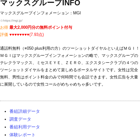
マックスグループINFO
マックスグループインフォメーション：MGI
☆
https://mgi.jp/
お得
最大2,000円分の無料ポイント付与
評価
♥♥♥♥♥♥♥♥(7.93点)
通話料無料（※050 plus利用の方）のツーショットダイヤルといえばＭＧＩ！
ＭＧＩはマックスグループインフォメーションの略で、マックスグループの
テレクラマックス、ミセスＥＹＥ、ＺＥＲＯ、エクスタシークラブの４つの
ツーショットダイヤルをまとめて楽しめるポータルサイトです。女性は完全
無料、男性はポイント料金のみで何時間でも会話できます。女性広告を大量
に展開しているので女性コールがめちゃめちゃ多いです。
番組詳細データ
調査データ
番組利用データ
体験レポート