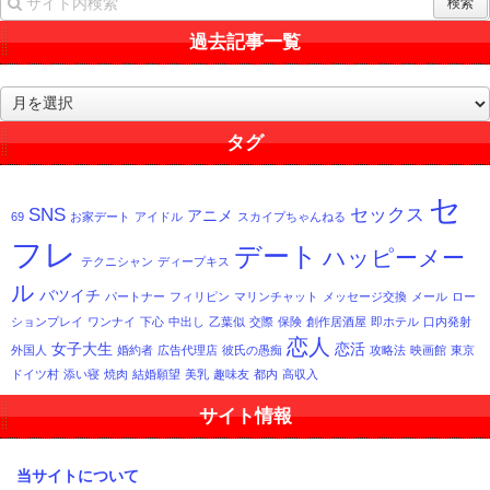
過去記事一覧
過
去
記
タグ
事
一
セ
覧
SNS
セックス
アニメ
69
お家デート
アイドル
スカイプちゃんねる
フレ
デート
ハッピーメー
テクニシャン
ディープキス
ル
バツイチ
パートナー
フィリピン
マリンチャット
メッセージ交換
メール
ロー
ションプレイ
ワンナイ
下心
中出し
乙葉似
交際
保険
創作居酒屋
即ホテル
口内発射
恋人
女子大生
恋活
外国人
婚約者
広告代理店
彼氏の愚痴
攻略法
映画館
東京
ドイツ村
添い寝
焼肉
結婚願望
美乳
趣味友
都内
高収入
サイト情報
当サイトについて