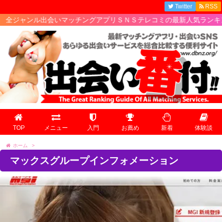
Twitter
RSS
ル出会いマッチングアプリＳＮＳテレコミの最新人気ランキング情報!
TOP
メニュー
入門
お薦め
新着
体験談
ホーム
>
マックスグループインフォメーション