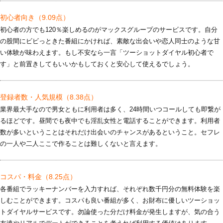
初心者向き
（9.09点）
初心者の方でも120％楽しめるのがマックスグループのサービスです。自分
の股間にビビっときた番組にかければ、素敵な出会いや恋人同士のような甘
い体験が味わえます。もし不安なら一言「ツーショットダイヤル初心者で
す」と前置きしてもいいかもしておくと安心して使えるでしょう。
登録者数・人気規模
（8.38点）
業界最大手なので男女ともに利用者は多く、24時間いつコールしても即繋が
るほどです。昼間でも夜中でも淫乱女性と電話することができます。利用者
数が多いということはそれだけ出会いのチャンスがあるということ。セフレ
の一人や二人ここで作ることは難しくないと言えます。
コスパ・料金
（8.25点）
各番組でラッキーナンバーを入力すれば、それぞれ数千円分の無料体験を楽
しむことができます。コスパも良い番組が多く、お財布に優しいツーショッ
トダイヤルサービスです。勿論使った分だけ料金が発生しますが、気の合う