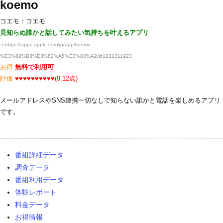
koemo
コエモ：コエモ
見知らぬ誰かと話してみたい気持ちを叶えるアプリ
☆
https://apps.apple.com/jp/app/koemo-
%E3%82%B3%E3%82%A8%E3%83%A2/id1231311923
お得
無料で利用可
評価
♥♥♥♥♥♥♥♥♥♥(9.12点)
メールアドレスやSNS連携一切なしで知らない誰かと電話を楽しめるアプリ
です。
番組詳細データ
調査データ
番組利用データ
体験レポート
料金データ
お得情報