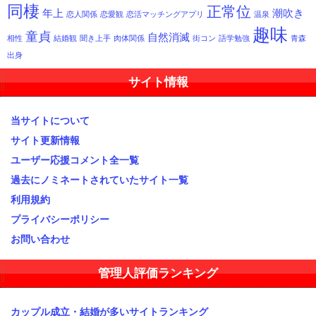
同棲
正常位
年上
潮吹き
恋人関係
恋愛観
恋活マッチングアプリ
温泉
趣味
童貞
自然消滅
相性
結婚観
聞き上手
肉体関係
街コン
語学勉強
青森
出身
サイト情報
当サイトについて
サイト更新情報
ユーザー応援コメント全一覧
過去にノミネートされていたサイト一覧
利用規約
プライバシーポリシー
お問い合わせ
管理人評価ランキング
カップル成立・結婚が多いサイトランキング