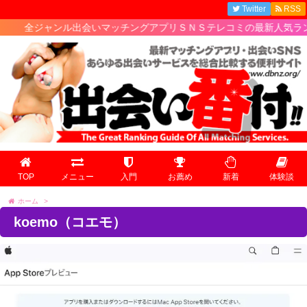
Twitter
RSS
全ジャンル出会いマッチングアプリＳＮＳテレコミの最新人気ランキング
TOP
メニュー
入門
お薦め
新着
体験談
ホーム
>
koemo（コエモ）