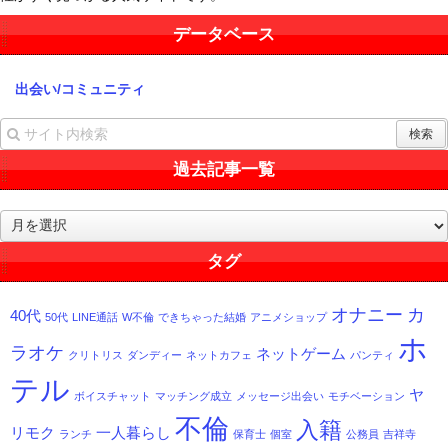
データベース
出会い/コミュニティ
過去記事一覧
過
去
記
タグ
事
一
オナニー
カ
40代
覧
50代
LINE通話
W不倫
できちゃった結婚
アニメショップ
ホ
ラオケ
ネットゲーム
クリトリス
ダンディー
ネットカフェ
パンティ
テル
ヤ
ボイスチャット
マッチング成立
メッセージ出会い
モチベーション
不倫
入籍
リモク
一人暮らし
ランチ
保育士
個室
公務員
吉祥寺